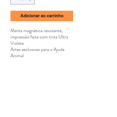
Adicionar ao carrinho
Manta magnética resistente,
impressão feita com tinta Ultra
Violeta
Artes exclusivas para o Ajuda
Animal
Collab especial
com @PratiqueASimpatia